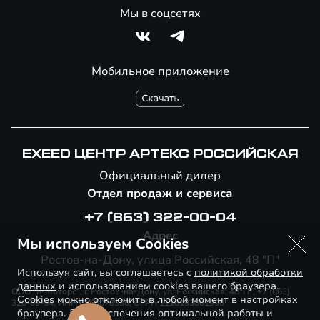
Мы в соцсетях
Мобильное приложение
EXEED ЦЕНТР АРТЕКС РОССИЙСКАЯ
Официальный дилер
Отдел продаж и сервиса
+7 (863) 322-00-04
Адрес
Мы используем Cookies
Ростов-на-Дону, улица Российская, 48 "П"
Используя сайт, вы соглашаетесь с
политикой обработки
данных
и использованием cookies вашего браузера.
ООО "К-Моторс", г. Ростов-на-Дону, ул. Российская, 48"П", +7 (863)
Cookies можно отключить в любой момент в настройках
320-09-54, ИНН 6166078330, ОГРН 1116193001990
браузера. Для обеспечения оптимальной работы и