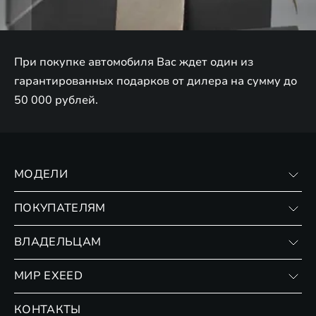
При покупке автомобиля Вас ждет один из
гарантированных подарков от дилера на сумму до
50 000 рублей.
МОДЕЛИ
VX
ПОКУПАТЕЛЯМ
RX
Записаться на тест-драйв
ВЛАДЕЛЬЦАМ
Финансовые программы
Личный кабинет
МИР EXEED
Страхование
Записаться на сервис
Обмен / Trade-in
Новости и события
КОНТАКТЫ
Сервис