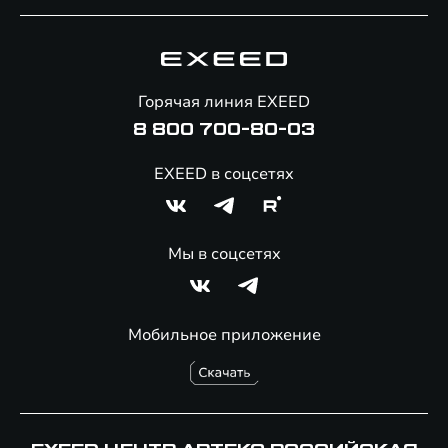
Специальные предложения
Технологии EXEED
Гарантия EXEED
Корпоративным клиентам
Знаковые клиенты EXEED
Помощь на дорогах
Онлайн-магазин аксессуаров
Горячая линия EXEED
Специальные предложения
8 800 700-80-03
EXEED в соцсетях
Мы в соцсетях
Мобильное приложение