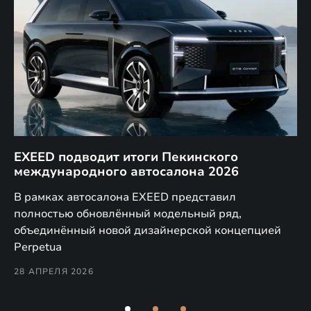
EXEED подводит итоги Пекинского
Д
международного автосалона 2026
E
в
а,
В рамках автосалона EXEED представил
EX
полностью обновлённый модельный ряд,
по
объединённый новой дизайнерской концепцией
(н
Perpetua
Co
28 АПРЕЛЯ 2026
24