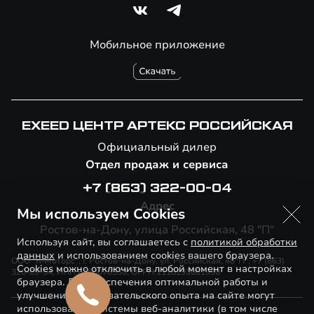
Мобильное приложение
EXEED ЦЕНТР АРТЕКС РОССИЙСКАЯ
Официальный дилер
Отдел продаж и сервиса
+7 (863) 322-00-04
Адрес
Мы используем Cookies
Ростов-на-Дону, улица Российская, 48 "П"
Используя сайт, вы соглашаетесь с
политикой обработки
данных
и использованием cookies вашего браузера.
ООО "К-Моторс", г. Ростов-на-Дону, ул. Российская, 48"П", +7 (863)
Cookies можно отключить в любой момент в настройках
320-09-54, ИНН 6166078330, ОГРН 1116193001990
браузера. Для обеспечения оптимальной работы и
улучшения пользовательского опыта на сайте могут
использоваться системы веб-аналитики (в том числе