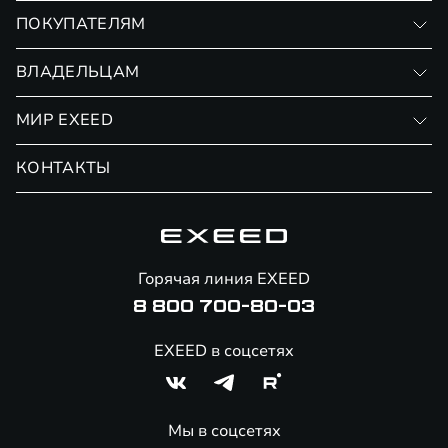
VX
ПОКУПАТЕЛЯМ
RX
Записаться на тест-драйв
ВЛАДЕЛЬЦАМ
Финансовые программы
Личный кабинет
МИР EXEED
Страхование
Записаться на сервис
Обмен / Trade-in
Новости и события
КОНТАКТЫ
Сервис
Специальные предложения
Технологии EXEED
Гарантия EXEED
Корпоративным клиентам
Знаковые клиенты EXEED
Помощь на дорогах
Онлайн-магазин аксессуаров
Горячая линия EXEED
Специальные предложения
8 800 700-80-03
EXEED в соцсетях
Мы в соцсетях