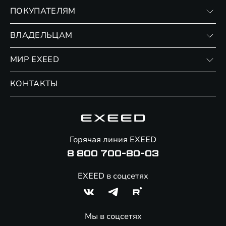
VX
ПОКУПАТЕЛЯМ
RX
Записаться на тест-драйв
ВЛАДЕЛЬЦАМ
Финансовые программы
Личный кабинет
МИР EXEED
Страхование
Записаться на сервис
Обмен / Trade-in
Новости и события
КОНТАКТЫ
Сервис
Специальные предложения
Технологии EXEED
Гарантия EXEED
Корпоративным клиентам
Знаковые клиенты EXEED
Помощь на дорогах
Онлайн-магазин аксессуаров
Горячая линия EXEED
Специальные предложения
8 800 700-80-03
EXEED в соцсетях
Мы в соцсетях