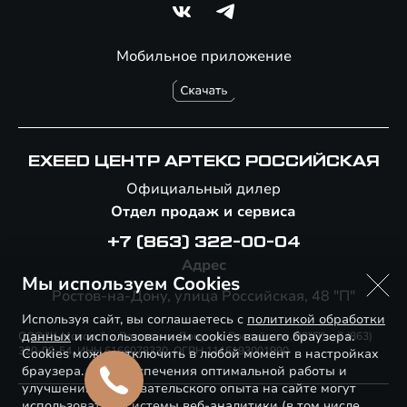
Мобильное приложение
EXEED ЦЕНТР АРТЕКС РОССИЙСКАЯ
Официальный дилер
Отдел продаж и сервиса
+7 (863) 322-00-04
Адрес
Мы используем Cookies
Ростов-на-Дону, улица Российская, 48 "П"
Используя сайт, вы соглашаетесь с
политикой обработки
данных
и использованием cookies вашего браузера.
ООО "К-Моторс", г. Ростов-на-Дону, ул. Российская, 48"П", +7 (863)
320-09-54, ИНН 6166078330, ОГРН 1116193001990
Cookies можно отключить в любой момент в настройках
браузера. Для обеспечения оптимальной работы и
улучшения пользовательского опыта на сайте могут
использоваться системы веб-аналитики (в том числе