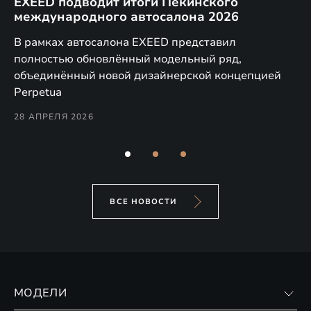
EXEED подводит итоги Пекинского
Д
международного автосалона 2026
E
в
а,
В рамках автосалона EXEED представил
EX
полностью обновлённый модельный ряд,
по
объединённый новой дизайнерской концепцией
(н
Perpetua
Co
28 АПРЕЛЯ 2026
24
ВСЕ НОВОСТИ
МОДЕЛИ