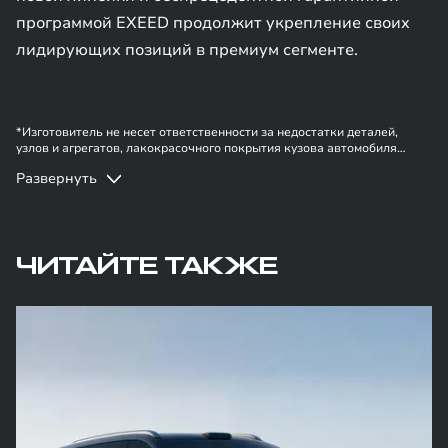
программой EXEED продолжит укрепление своих
лидирующих позиций в премиум сегменте.
*Изготовитель не несет ответственности за недостатки деталей,
узлов и агрегатов, лакокрасочного покрытия кузова автомобиля
EXEED | EXLANTIX в случае, если они вызваны нарушением
Развернуть
владельцем правил эксплуатации, хранения или транспортировки
автомобиля, действиями третьих лиц и/или обстоятельствами
непреодолимой силы (форс-мажор, военные действия и т.п.).
ЧИТАЙТЕ ТАКЖЕ