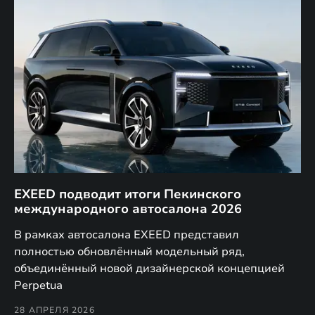
EXEED подводит итоги Пекинского
Д
международного автосалона 2026
E
в
а,
В рамках автосалона EXEED представил
EX
полностью обновлённый модельный ряд,
по
объединённый новой дизайнерской концепцией
(н
Perpetua
Co
28 АПРЕЛЯ 2026