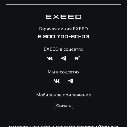
Специальные предложения
Технологии EXEED
Гарантия EXEED
Корпоративным клиентам
Знаковые клиенты EXEED
Помощь на дорогах
Онлайн-магазин аксессуаров
Горячая линия EXEED
Специальные предложения
8 800 700-80-03
EXEED в соцсетях
Мы в соцсетях
Мобильное приложение