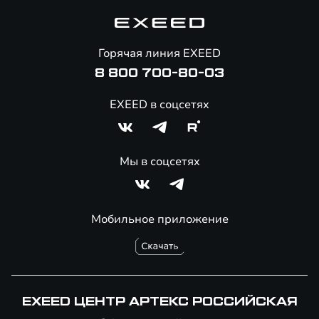
Корпоративным клиентам
Знаковые клиенты EXEED
Помощь на дорогах
Онлайн-магазин аксессуаров
Горячая линия EXEED
Специальные предложения
8 800 700-80-03
EXEED в соцсетях
Мы в соцсетях
Мобильное приложение
EXEED ЦЕНТР АРТЕКС РОССИЙСКАЯ