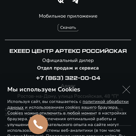
Мобильное приложение
EXEED ЦЕНТР АРТЕКС РОССИЙСКАЯ
Официальный дилер
Отдел продаж и сервиса
+7 (863) 322-00-04
Адрес
Мы используем Cookies
Ростов-на-Дону, улица Российская, 48 "П"
Используя сайт, вы соглашаетесь с
политикой обработки
данных
и использованием cookies вашего браузера.
ООО "К-Моторс", г. Ростов-на-Дону, ул. Российская, 48"П", +7 (863)
Cookies можно отключить в любой момент в настройках
320-09-54, ИНН 6166078330, ОГРН 1116193001990
браузера. Для обеспечения оптимальной работы и
улучшения пользовательского опыта на сайте могут
использоваться системы веб-аналитики (в том числе