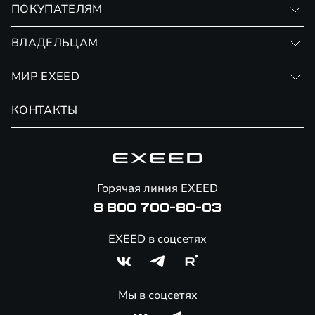
ПОКУПАТЕЛЯМ
RX
Записаться на тест-драйв
ВЛАДЕЛЬЦАМ
Финансовые программы
Личный кабинет
МИР EXEED
Страхование
Записаться на сервис
Обмен / Trade-in
Новости и события
КОНТАКТЫ
Сервис
Специальные предложения
Технологии EXEED
Гарантия EXEED
Корпоративным клиентам
Знаковые клиенты EXEED
Помощь на дорогах
Онлайн-магазин аксессуаров
Горячая линия EXEED
Специальные предложения
8 800 700-80-03
EXEED в соцсетях
Мы в соцсетях