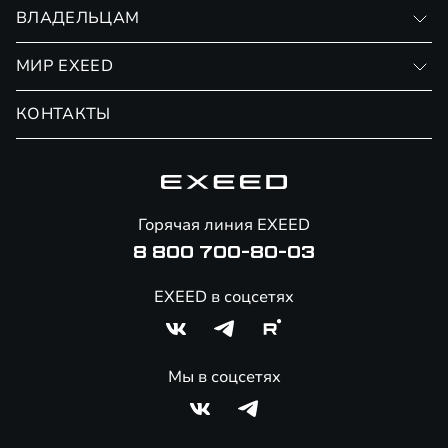
Записаться на тест-драйв
ВЛАДЕЛЬЦАМ
Финансовые программы
Личный кабинет
МИР EXEED
Страхование
Записаться на сервис
Обмен / Trade-in
Новости и события
КОНТАКТЫ
Сервис
Специальные предложения
Технологии EXEED
Гарантия EXEED
Корпоративным клиентам
Знаковые клиенты EXEED
Помощь на дорогах
Онлайн-магазин аксессуаров
Горячая линия EXEED
Специальные предложения
8 800 700-80-03
EXEED в соцсетях
Мы в соцсетях