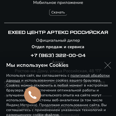
Мобильное приложение
EXEED ЦЕНТР АРТЕКС РОССИЙСКАЯ
Официальный дилер
Отдел продаж и сервиса
+7 (863) 322-00-04
Адрес
Мы используем Cookies
Ростов-на-Дону, улица Российская, 48 "П"
Используя сайт, вы соглашаетесь с
политикой обработки
данных
и использованием cookies вашего браузера.
ООО "К-Моторс", г. Ростов-на-Дону, ул. Российская, 48"П", +7 (863)
Cookies можно отключить в любой момент в настройках
320-09-54, ИНН 6166078330, ОГРН 1116193001990
браузера. Для обеспечения оптимальной работы и
улучшения пользовательского опыта на сайте могут
использоваться системы веб-аналитики (в том числе
Яндекс.Метрика). Продолжая использование сайта, Вы
© 2026 EXEED ЦЕНТР АРТЕКС РОССИЙСКАЯ
соглашаетесь с применением указанных технологий и
размещением cookie-файлов.
Правовая информация