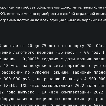
срочка» не требует оформления дополнительных финан
О, которые можно приобрести в любой страховой комп
рограмма доступна во всех официальных дилерских цен
Клиентам от 20 до 75 лет по паспорту РФ. Обсл
чение льготного периода (36 мес.) - 0% год. П
ончании - 0,0001% годовых с даты возникновени
о 18 мес. на покупки в сети партнёров с учето
 рассрочки по купонам, акциям, тарифным плана
о 300 000 руб., по решению Банка до 4 900 000
й EXEED: TXL (все комплектации) 2022 года вып
22 года выпуска ; LX (все комплектации) 2022 
оборудования в официальных дилерских центрах 
«Авто в рассрочку на 12 месяцев»» или « Авто 