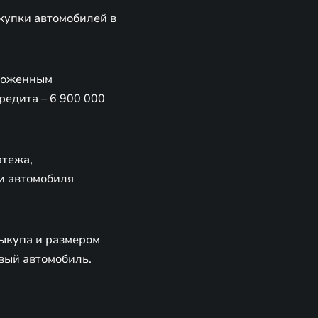
купки автомобилей в
тложенным
редита – 6 900 000
атежа,
и автомобиля
выкупа и размером
овый автомобиль.