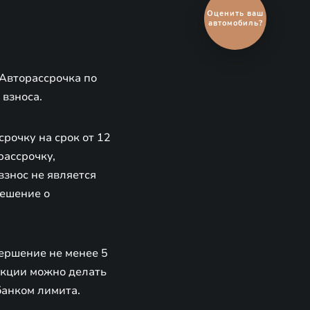
Выгодный
обмен
автомобиля
«Авторассрочка по
 взноса.
рочку на срок от 12
рассрочку,
взнос не является
решение о
ершение не менее 5
закции можно делать
банком лимита.