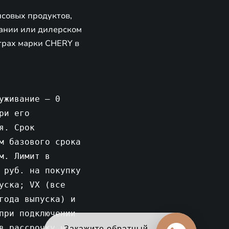
совых продуктов,
ании или дилерском
трах марки CHERY в
уживание – 0
ри его
я. Срок
м базового срока
м. Лимит в
 руб. на покупку
уска; VX (все
года выпуска) и
при подключении
в рассрочку на
Оцените свой авто