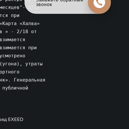
в обмен на новый
месяцев"- 1/12
тся при
«Карта «Халва»
в » - 2/18 от
взимается
взимается при
усмотрено
(угона), утраты
ортного
нк». Генеральная
 публичной
 ряд EXEED