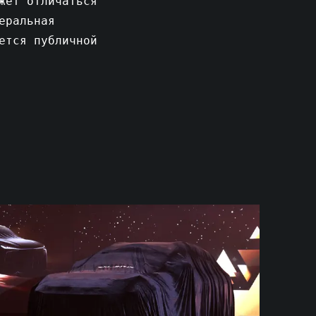
жет отличаться
еральная
ется публичной