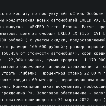
еж по кредиту по продукту «АвтоСтиль-Особый» 
мы кредитования новых автомобилей EXEED VX, E
да выпуска - «EXEED Direct Promo». Расчет про
аметров: цена автомобиля EXEED LX (1.5T CVT L
900 рублей ( с учетом скидки, предоставляемой
ин в размере 160 000 рублей); размер первонач
 (58,45% от стоимости автомобиля); срок креди
а – 22,00% годовых, сумма кредита - 1 179 900
смотрено оформление договора страхования авто
 утраты (гибели). Процентная ставка 22,00 % г
сроке кредита 60 месяцев, первоначальном взно
биля. Минимальный пакет документов, необходим
 гражданина РФ. Залоговое обеспечение - залог
ет платежа произведен на 31 марта 2022 года (