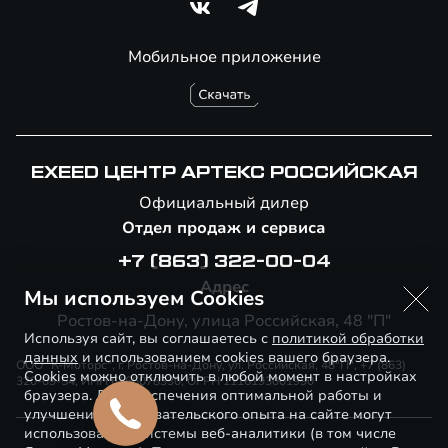
Мобильное приложение
EXEED ЦЕНТР АРТЕКС РОССИЙСКАЯ
Официальный дилер
Отдел продаж и сервиса
+7 (863) 322-00-04
Адрес
Мы используем Cookies
Ростов-на-Дону, улица Российская, 48 "П"
Используя сайт, вы соглашаетесь с
политикой обработки
данных
и использованием cookies вашего браузера.
ООО "К-Моторс", г. Ростов-на-Дону, ул. Российская, 48"П", +7 (863)
Cookies можно отключить в любой момент в настройках
320-09-54, ИНН 6166078330, ОГРН 1116193001990
браузера. Для обеспечения оптимальной работы и
улучшения пользовательского опыта на сайте могут
использоваться системы веб-аналитики (в том числе