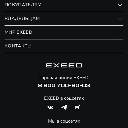
VX
ПОКУПАТЕЛЯМ
RX
Записаться на тест-драйв
ВЛАДЕЛЬЦАМ
Финансовые программы
Личный кабинет
МИР EXEED
Страхование
Записаться на сервис
Обмен / Trade-in
Новости и события
КОНТАКТЫ
Сервис
Специальные предложения
Технологии EXEED
Гарантия EXEED
Корпоративным клиентам
Знаковые клиенты EXEED
Помощь на дорогах
Онлайн-магазин аксессуаров
Горячая линия EXEED
Специальные предложения
8 800 700-80-03
EXEED в соцсетях
Мы в соцсетях