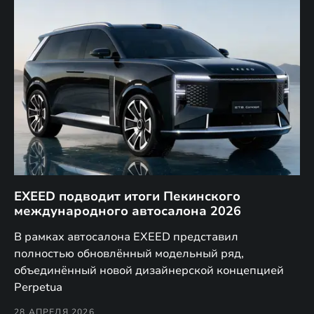
EXEED подводит итоги Пекинского
Д
международного автосалона 2026
E
в
а,
В рамках автосалона EXEED представил
EX
полностью обновлённый модельный ряд,
по
объединённый новой дизайнерской концепцией
(н
Perpetua
Co
28 АПРЕЛЯ 2026