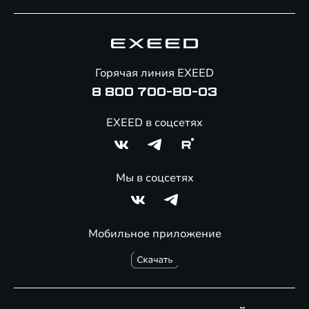
Специальные предложения
Технологии EXEED
Гарантия EXEED
Корпоративным клиентам
Знаковые клиенты EXEED
Помощь на дорогах
Онлайн-магазин аксессуаров
Горячая линия EXEED
Специальные предложения
8 800 700-80-03
EXEED в соцсетях
Мы в соцсетях
Мобильное приложение