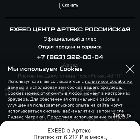
EXEED ЦЕНТР АРТЕКС РОССИЙСКАЯ
Официальный дилер
Отдел продаж и сервиса
+7 (863) 322-00-04
Адрес
Мы используем Cookies
Ростов-на-Дону, улица Российская, 48 "П"
Используя сайт, вы соглашаетесь с
политикой обработки
данных
и использованием cookies вашего браузера.
ООО "К-Моторс", г. Ростов-на-Дону, ул. Российская, 48"П", +7 (863)
Cookies можно отключить в любой момент в настройках
320-09-54, ИНН 6166078330, ОГРН 1116193001990
браузера. Для обеспечения оптимальной работы и
улучшения пользовательского опыта на сайте могут
использоваться системы веб-аналитики (в том числе
Закрыть
Яндекс.Метрика). Продолжая использование сайта, Вы
© 2026 EXEED ЦЕНТР АРТЕКС РОССИЙСКАЯ
соглашаетесь с применением указанных технологий и
размещением cookie-файлов.
Правовая информация
EXEED в Артекс 

Платеж от 6 217 ₽ в месяц