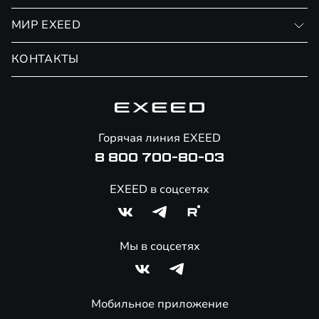
Финансовые программы
Личный кабинет
МИР EXEED
Страхование
Записаться на сервис
Обмен / Trade-in
Новости и события
КОНТАКТЫ
Сервис
Специальные предложения
Технологии EXEED
Гарантия EXEED
Корпоративным клиентам
Знаковые клиенты EXEED
Помощь на дорогах
Онлайн-магазин аксессуаров
Горячая линия EXEED
Специальные предложения
8 800 700-80-03
EXEED в соцсетях
Мы в соцсетях
Мобильное приложение