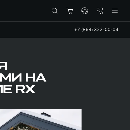
+7 (863) 322-00-04
Я
МИ НА
Е RX