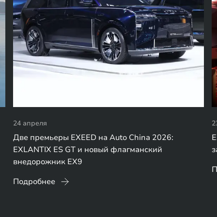
24 апреля
2
Две премьеры EXEED на Auto China 2026:
E
EXLANTIX ES GT и новый флагманский
з
внедорожник EX9
П
Подробнее