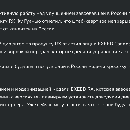
ктивную работу над улучшением завоевавшей в России 
кту RX Фу Гуанью отметил, что штаб-квартира непреры
 от клиентов из России.
директор по продукту RX отметил опции EXEED Connect
ой коробкой передач, которые сделали управление ав
иях и будущего популярной в России модели кросс-куп
нием и модернизацией модели EXEED RX, которая завое
ленных версиях мы планируем установить доводчики две
интерьера. Уже сейчас могу ответить, что все они буду