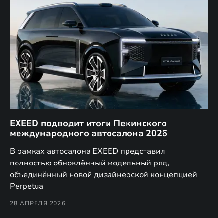
EXEED подводит итоги Пекинского
Д
международного автосалона 2026
E
в
а,
В рамках автосалона EXEED представил
EX
полностью обновлённый модельный ряд,
по
объединённый новой дизайнерской концепцией
(н
Perpetua
Co
28 АПРЕЛЯ 2026
24