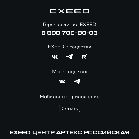
Гарантия EXEED
Корпоративным клиентам
Знаковые клиенты EXEED
Помощь на дорогах
Онлайн-магазин аксессуаров
Горячая линия EXEED
Специальные предложения
8 800 700-80-03
EXEED в соцсетях
Мы в соцсетях
Мобильное приложение
EXEED ЦЕНТР АРТЕКС РОССИЙСКАЯ