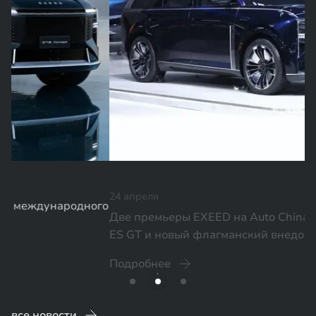
24 апреля
Две премьеры EXEED на Auto China 2026: EXLANTIX
ES GT и новый флагманский внедорожник EX9
го
Подробнее
все новости