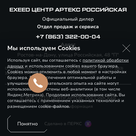
EXEED ЦЕНТР АРТЕКС РОССИЙСКАЯ
Официальный дилер
Отдел продаж и сервиса
+7 (863) 322-00-04
Адрес
Мы используем Cookies
Ростов-на-Дону, улица Российская, 48 "П"
Используя сайт, вы соглашаетесь с
политикой обработки
данных
и использованием cookies вашего браузера.
ООО "К-Моторс", г. Ростов-на-Дону, ул. Российская, 48"П", +7 (863)
Cookies можно отключить в любой момент в настройках
320-09-54, ИНН 6166078330, ОГРН 1116193001990
браузера. Для обеспечения оптимальной работы и
улучшения пользовательского опыта на сайте могут
использоваться системы веб-аналитики (в том числе
Яндекс.Метрика). Продолжая использование сайта, Вы
© 2026 EXEED ЦЕНТР АРТЕКС РОССИЙСКАЯ
соглашаетесь с применением указанных технологий и
размещением cookie-файлов.
Правовая информация
Понятно
Сделано в ПЕРКС