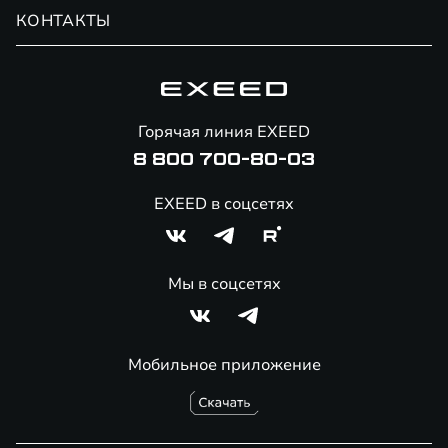
Обмен / Trade-in
Новости и события
КОНТАКТЫ
Сервис
Специальные предложения
Технологии EXEED
Гарантия EXEED
Корпоративным клиентам
Знаковые клиенты EXEED
Помощь на дорогах
Онлайн-магазин аксессуаров
Горячая линия EXEED
Специальные предложения
8 800 700-80-03
EXEED в соцсетях
Мы в соцсетях
Мобильное приложение