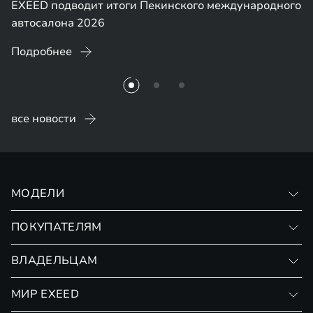
24 апреля
дводит итоги Пекинского международного
Две премьеры
на 2026
ES GT и нов
ее
Подробнее
все новости
МОДЕЛИ
VX
ПОКУПАТЕЛЯМ
RX
Записаться на тест-драйв
ВЛАДЕЛЬЦАМ
Финансовые программы
Личный кабинет
МИР EXEED
Страхование
Записаться на сервис