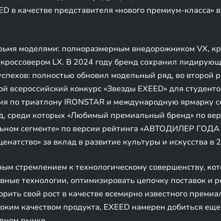
D в качестве представителя «нового премиум-класса» 
рьмя моделями: полноразмерным внедорожником VX, кр
кроссовером LX. В 2024 году бренд сохранил лидирую
успехов: полностью обновил модельный ряд, во второй 
рой всероссийский конкурс «Звезды EXEED» для студен
ия по триатлону IRONSTAR и международную ярмарку с
д, среди которых «Любимый премиальный бренд» по вер
ьном сегменте» по версии рейтинга «АВТОДИЛЕР ГОДА 
енатство» за вклад в развитие культуры и искусства в 2
ным стремлением к технологическому совершенству, ко
вные технологии, оптимизировать цепочку поставок и
орить свой рост в качестве всемирно известного премиа
ким качеством продукта, EXEED намерен добиться еще 
дном рынке.