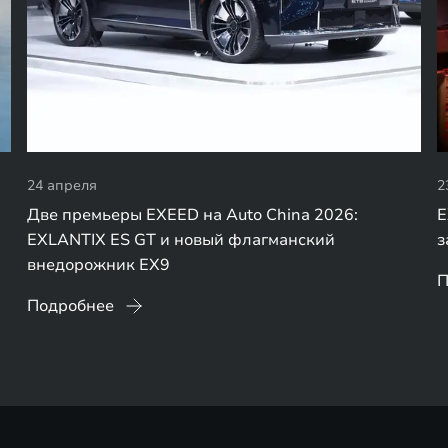
24 апреля
2
Две премьеры EXEED на Auto China 2026:
E
EXLANTIX ES GT и новый флагманский
з
внедорожник EX9
П
Подробнее