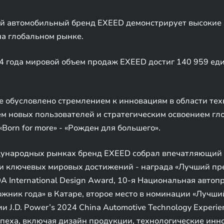
й автомобильный бренд EXEED демонстрирует высокие р
а глобальном рынке.
4 года мировой объем продаж EXEED достиг 140 959 един
 обусловлено стремлением к инновациям в области тех
м новых пользователей и стратегическим освоением гл
orn for more» - «Рожден для большего».
ждународных рынках бренд EXEED собрал впечатляющий
ди ключевых мировых достижений - награда «Лучший пр
A International Design Award, 10-я Национальная авто
ник года» в Катаре, второе место в номинации «Лучший
J.D. Power’s 2024 China Automotive Technology Experien
еха, включая дизайн продукции, технологические инно