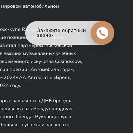
в мировом автомобильном
осс-купе RX, среднеразмерным
Оцените свой авто
в обмен на новый
щие позиции в премиальном
раз стал партнером Московской
тов высших музыкальных учебных
овременного искусства Cosmoscow,
сии премии «Автомобиль года»,
– 2024» АА Автостат и «Бренд
024 году.
торые заложены в ДНК бренда.
 реализовывать международную
льного бренда. Руководствуясь
большего успеха и завоевать