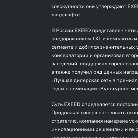
совокупности они утверждают EXEE
ландшафте.
В России EXEED представлен четы
внедорожником TXL и компактным 
сегменте и добился значительных 
консерватории и организовал вто
заведений, поддержал соревнован
а также получил ряд ценных награ
«Лучшая дилерская сеть в премиал
года» в номинации «Культурное мец
Суть EXEED определяется постоян
Продолжая совершенствовать осно
стратегию, компания намерена уск
инновационными решениями и высо
существенную долю на междунаро