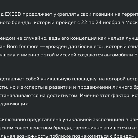
 EXEED продолжает укреплять свои позиции на террито
ого бренда», который пройдет с 22 по 24 ноября в Моск
ендом не случайно, ведь его концепция как нельзя луч
н Born for more — «рожден для большего», который озна
лучшему и именно с этой миссией создаются автомобили 
дставляет собой уникальную площадку, на которой встр
сти, но и эксперты в развитии и продвижении личного б
останавливаются на достигнутом. Именно этот фактор, 
ъединяющих.
ксклюзивно представлена уникальной экспозицией в ра
ческим совершенством бренда, гармонично впишется в а
альная возможность поближе познакомиться с брендом.