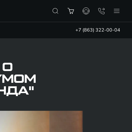
+7 (863) 322-00-04
 О
УМОМ
НДА"