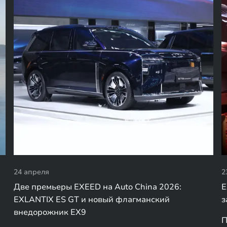
24 апреля
2
Две премьеры EXEED на Auto China 2026:
E
EXLANTIX ES GT и новый флагманский
з
внедорожник EX9
П