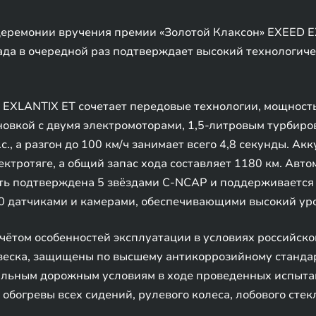
 церемонии вручения премии «Золотой Клаксон» EXEED 
ада в очередной раз подтверждает высокий технологиче
EXLANTIX ET сочетает передовые технологии, мощност
овкой с двумя электромоторами, 1,5-литровым турбиро
., а разгон до 100 км/ч занимает всего 4,8 секунды. Ак
ектротяге, а общий запас хода составляет 1180 км. Авт
ость подтверждена 5 звёздами C-NCAP и поддерживаетс
 20 датчиками и камерами, обеспечивающими высокий уро
чётом особенностей эксплуатации в условиях российск
двеска, защищены по высшему антикоррозийному станда
кальным дорожным условиям в ходе проведенных испыта
 обогревы всех сидений, рулевого колеса, лобового стек