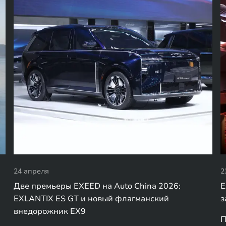
24 апреля
2
Две премьеры EXEED на Auto China 2026:
E
EXLANTIX ES GT и новый флагманский
з
внедорожник EX9
П