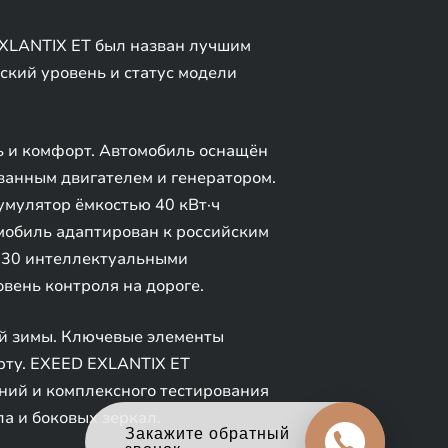
EXLANTIX ET был назван лучшим
ский уровень и статус модели
ь и комфорт. Автомобиль оснащён
ванным двигателем и генератором.
кумулятор ёмкостью 40 кВт·ч
омобиль адаптирован к российским
я 30 интеллектуальными
вень контроля на дороге.
ой зимы. Ключевые элементы
рту. EXEED EXLANTIX ET
ний и комплексного тестирования
ла и боковых зеркал.
Оцените свой авто