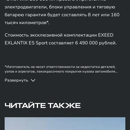
электродвигатели, блоки управления и тяговую
батарею гарантия будет составлять 8 лет или 160
тысяч километров*.
Стоимость эксклюзивной комплектации EXEED
EXLANTIX ES Sport составляет 6 490 000 рублей.
*Изготовитель не несет ответственности за недостатки деталей,
узлов и агрегатов, лакокрасочного покрытия кузова автомобиля
EXEED в случае, если они вызваны нарушением владельцем правил
Развернуть
эксплуатации, хранения или транспортировки автомобиля,
действиями третьих лиц и/или обстоятельствами непреодолимой силы
(форс-мажор, военные действия и т.п.). Информация в данном
разделе носит ознакомительный характер. При наличии расхождений
в условиях, описанных в сервисной книжке владельца автомобиля и
на данной странице, приоритет отдается сведениям, указанным в
ЧИТАЙТЕ ТАКЖЕ
сервисной книжке. Изготовитель оставляет за собой право внесения
изменений в гарантийную политику без предварительного
уведомления.