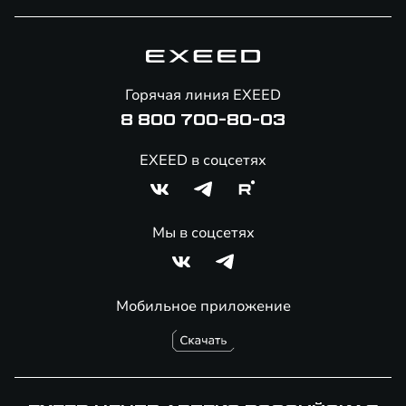
Специальные предложения
Технологии EXEED
Гарантия EXEED
Корпоративным клиентам
Знаковые клиенты EXEED
Помощь на дорогах
Онлайн-магазин аксессуаров
Горячая линия EXEED
Специальные предложения
8 800 700-80-03
EXEED в соцсетях
Мы в соцсетях
Мобильное приложение