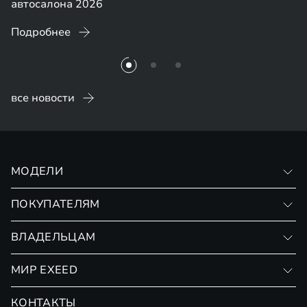
автосалона 2026
Подробнее
все новости
МОДЕЛИ
VX
ПОКУПАТЕЛЯМ
RX
Записаться на тест-драйв
ВЛАДЕЛЬЦАМ
Финансовые программы
Личный кабинет
МИР EXEED
Страхование
Записаться на сервис
Обмен / Trade-in
Новости и события
КОНТАКТЫ
Сервис