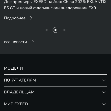
Две премьеры EXEED на Auto China 2026: EXLANTIX
ES GT и новый флагманский внедорожник EX9
Подробнее
все новости
МОДЕЛИ
VX
ПОКУПАТЕЛЯМ
RX
Записаться на тест-драйв
ВЛАДЕЛЬЦАМ
Финансовые программы
Личный кабинет
МИР EXEED
Страхование
Записаться на сервис