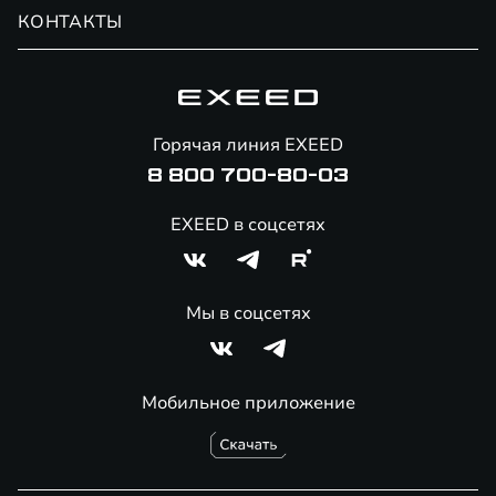
Обмен / Trade-in
Новости и события
КОНТАКТЫ
Сервис
Специальные предложения
Технологии EXEED
Гарантия EXEED
Корпоративным клиентам
Знаковые клиенты EXEED
Помощь на дорогах
Онлайн-магазин аксессуаров
Горячая линия EXEED
Специальные предложения
8 800 700-80-03
EXEED в соцсетях
Мы в соцсетях
Мобильное приложение