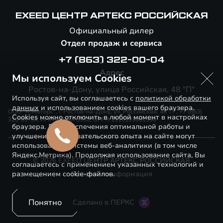
EXEED ЦЕНТР АРТЕКС РОССИЙСКАЯ
Официальный дилер
Отдел продаж и сервиса
+7 (863) 322-00-04
Адрес
Мы используем Cookies
Ростов-на-Дону, улица Российская, 48 "П"
Используя сайт, вы соглашаетесь с
политикой обработки
данных
и использованием cookies вашего браузера.
ООО "К-Моторс", г. Ростов-на-Дону, ул. Российская, 48"П", +7 (863)
Cookies можно отключить в любой момент в настройках
320-09-54, ИНН 6166078330, ОГРН 1116193001990
браузера. Для обеспечения оптимальной работы и
улучшения пользовательского опыта на сайте могут
использоваться системы веб-аналитики (в том числе
Яндекс.Метрика). Продолжая использование сайта, Вы
© 2026 EXEED ЦЕНТР АРТЕКС РОССИЙСКАЯ
соглашаетесь с применением указанных технологий и
размещением cookie-файлов.
Правовая информация
Понятно
Сделано в ПЕРКС