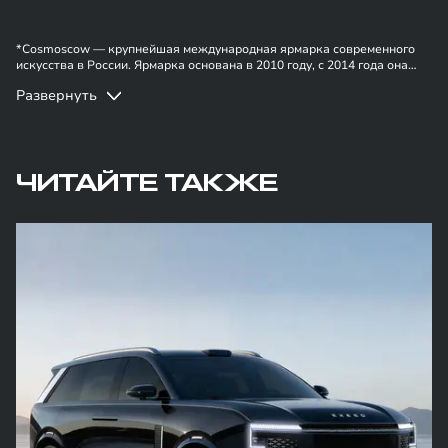
*Cosmoscow — крупнейшая международная ярмарка современного
искусства в России. Ярмарка основана в 2010 году, с 2014 года она
проходит ежегодно. Последний на данный момент 11-й выпуск
Развернуть
ярмарки Cosmoscow состоялся c 29 сентября по 1 октября 2023 года в
павильоне «Форум» ЦВК «Экспоцентр» на Красной Пресне, представив
более 74 галерей. Арт-событие посетило рекордное количество
гостей, более 31 000 человек.
ЧИТАЙТЕ ТАКЖЕ