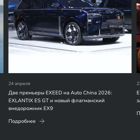
24 апреля
2
Две премьеры EXEED на Auto China 2026:
E
EXLANTIX ES GT и новый флагманский
з
внедорожник EX9
П
Подробнее