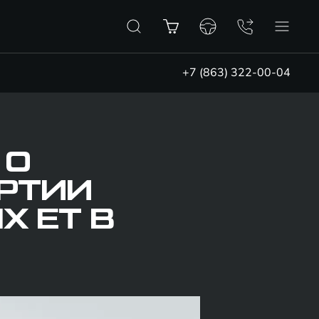
+7 (863) 322-00-04
 О
АРТИИ
X ET В