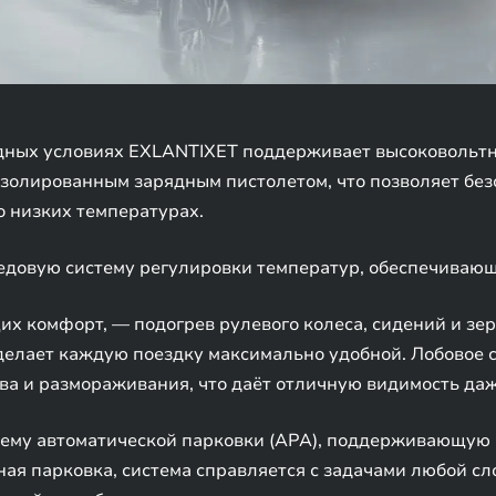
одных условиях EXLANTIXET поддерживает высоковольтн
золированным зарядным пистолетом, что позволяет без
 низких температурах.
едовую систему регулировки температур, обеспечивающ
х комфорт, — подогрев рулевого колеса, сидений и зе
делает каждую поездку максимально удобной. Лобовое 
а и размораживания, что даёт отличную видимость даж
тему автоматической парковки (APA), поддерживающую 
я парковка, система справляется с задачами любой сл