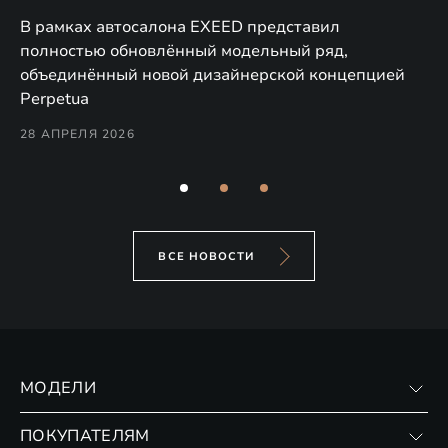
в
а,
В рамках автосалона EXEED представил
EX
полностью обновлённый модельный ряд,
по
объединённый новой дизайнерской концепцией
(н
Perpetua
Co
28 АПРЕЛЯ 2026
24
ВСЕ НОВОСТИ
МОДЕЛИ
VX
ПОКУПАТЕЛЯМ