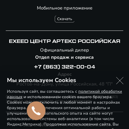
Мобильное приложение
EXEED ЦЕНТР АРТЕКС РОССИЙСКАЯ
Официальный дилер
Отдел продаж и сервиса
+7 (863) 322-00-04
Адрес
Мы используем Cookies
Ростов-на-Дону, улица Российская, 48 "П"
Используя сайт, вы соглашаетесь с
политикой обработки
данных
и использованием cookies вашего браузера.
ООО "К-Моторс", г. Ростов-на-Дону, ул. Российская, 48"П", +7 (863)
320-09-54, ИНН 6166078330, ОГРН 1116193001990
Cookies можно отключить в любой момент в настройках
браузера. Для обеспечения оптимальной работы и
улучшения пользовательского опыта на сайте могут
использоваться системы веб-аналитики (в том числе
Яндекс.Метрика). Продолжая использование сайта, Вы
© 2026 EXEED ЦЕНТР АРТЕКС РОССИЙСКАЯ