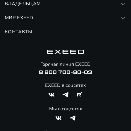
ВЛАДЕЛЬЦАМ
Финансовые программы
Личный кабинет
МИР EXEED
Страхование
Записаться на сервис
Обмен / Trade-in
Новости и события
КОНТАКТЫ
Сервис
Специальные предложения
Технологии EXEED
Гарантия EXEED
Корпоративным клиентам
Знаковые клиенты EXEED
Помощь на дорогах
Онлайн-магазин аксессуаров
Горячая линия EXEED
Специальные предложения
8 800 700-80-03
EXEED в соцсетях
Мы в соцсетях