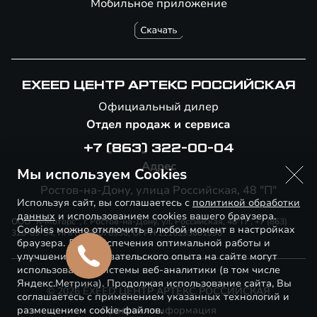
Мобильное приложение
EXEED ЦЕНТР АРТЕКС РОССИЙСКАЯ
Официальный дилер
Отдел продаж и сервиса
+7 (863) 322-00-04
Адрес
Мы используем Cookies
Ростов-на-Дону, улица Российская, 48 "П"
Используя сайт, вы соглашаетесь с
политикой обработки
данных
и использованием cookies вашего браузера.
ООО "К-Моторс", г. Ростов-на-Дону, ул. Российская, 48"П", +7 (863)
Cookies можно отключить в любой момент в настройках
320-09-54, ИНН 6166078330, ОГРН 1116193001990
браузера. Для обеспечения оптимальной работы и
улучшения пользовательского опыта на сайте могут
использоваться системы веб-аналитики (в том числе
Яндекс.Метрика). Продолжая использование сайта, Вы
© 2026 EXEED ЦЕНТР АРТЕКС РОССИЙСКАЯ
соглашаетесь с применением указанных технологий и
размещением cookie-файлов.
Правовая информация