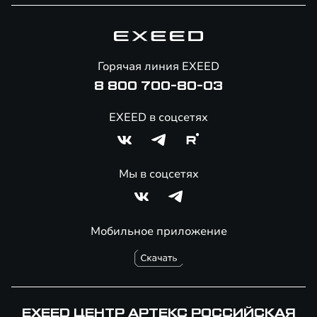
Специальные предложения
Технологии EXEED
Гарантия EXEED
Корпоративным клиентам
Знаковые клиенты EXEED
Помощь на дорогах
Онлайн-магазин аксессуаров
Горячая линия EXEED
Специальные предложения
8 800 700-80-03
EXEED в соцсетях
Мы в соцсетях
Мобильное приложение
EXEED ЦЕНТР АРТЕКС РОССИЙСКАЯ