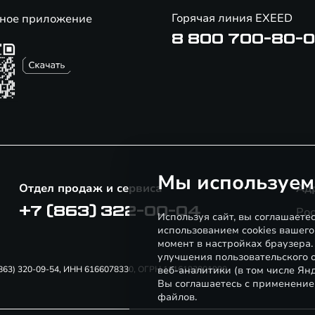
Горячая линия EXEED
ное приложение
8 800 700-80-
Мы используем
Отдел продаж и сервиса
Ад
+7 (863) 322-00-04
Рос
Используя сайт, вы соглашаете
использованием cookies вашего
момент в настройках браузера
улучшения пользовательского о
7 (863) 320-09-54, ИНН 6166078330, ОГРН 1116193001990
веб-аналитики (в том числе Ян
Вы соглашаетесь с применение
файлов.