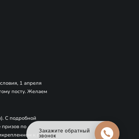
словия, 1 апреля
тому посту. Желаем
). С подробной
 призов по
Оцените свой авто
икрепленном к посту
в обмен на новый