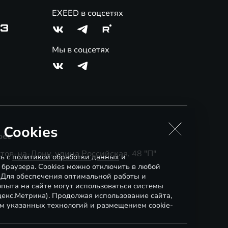
EXEED в соцсетях
03
Мы в соцсетях
 Cookies
рес
тов-на-Дону, улица Российская, 48 "П"
сь с
политикой обработки данных
и
 браузера. Cookies можно отключить в любой
. Для обеспечения оптимальной работы и
пыта на сайте могут использоваться системы
декс.Метрика). Продолжая использование сайта,
м указанных технологий и размещением cookie-