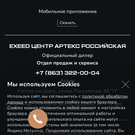
Мобильное приложение
EXEED ЦЕНТР АРТЕКС РОССИЙСКАЯ
Официальный дилер
Отдел продаж и сервиса
+7 (863) 322-00-04
Адрес
Мы используем Cookies
Ростов-на-Дону, улица Российская, 48 "П"
Используя сайт, вы соглашаетесь с
политикой обработки
данных
и использованием cookies вашего браузера.
ООО "К-Моторс", г. Ростов-на-Дону, ул. Российская, 48"П", +7 (863)
Cookies можно отключить в любой момент в настройках
320-09-54, ИНН 6166078330, ОГРН 1116193001990
браузера. Для обеспечения оптимальной работы и
улучшения пользовательского опыта на сайте могут
использоваться системы веб-аналитики (в том числе
Яндекс.Метрика). Продолжая использование сайта, Вы
© 2026 EXEED ЦЕНТР АРТЕКС РОССИЙСКАЯ