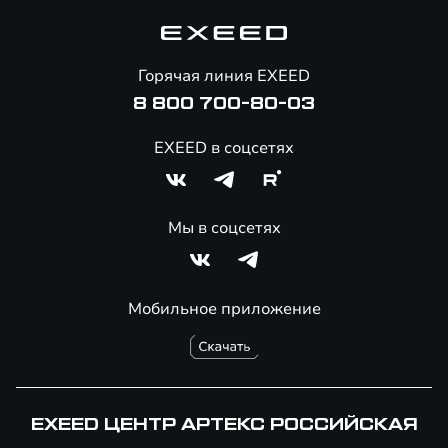
Корпоративным клиентам
Знаковые клиенты EXEED
Помощь на дорогах
Онлайн-магазин аксессуаров
Горячая линия EXEED
Специальные предложения
8 800 700-80-03
EXEED в соцсетях
Мы в соцсетях
Мобильное приложение
EXEED ЦЕНТР АРТЕКС РОССИЙСКАЯ