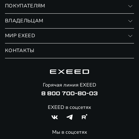
VX
ПОКУПАТЕЛЯМ
RX
Записаться на тест-драйв
ВЛАДЕЛЬЦАМ
Финансовые программы
Личный кабинет
МИР EXEED
Страхование
Записаться на сервис
Обмен / Trade-in
Новости и события
КОНТАКТЫ
Сервис
Специальные предложения
Технологии EXEED
Гарантия EXEED
Корпоративным клиентам
Знаковые клиенты EXEED
Помощь на дорогах
Онлайн-магазин аксессуаров
Горячая линия EXEED
Специальные предложения
8 800 700-80-03
EXEED в соцсетях
Мы в соцсетях