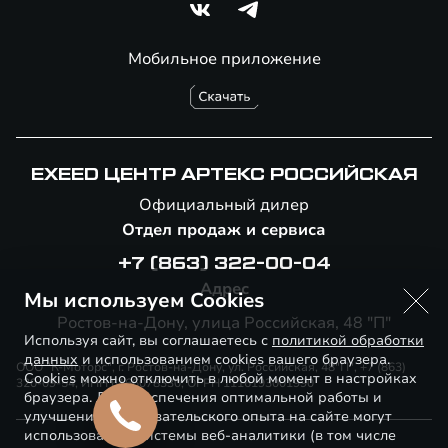
Мобильное приложение
EXEED ЦЕНТР АРТЕКС РОССИЙСКАЯ
Официальный дилер
Отдел продаж и сервиса
+7 (863) 322-00-04
Адрес
Мы используем Cookies
Ростов-на-Дону, улица Российская, 48 "П"
Используя сайт, вы соглашаетесь с
политикой обработки
данных
и использованием cookies вашего браузера.
ООО "К-Моторс", г. Ростов-на-Дону, ул. Российская, 48"П", +7 (863)
Cookies можно отключить в любой момент в настройках
320-09-54, ИНН 6166078330, ОГРН 1116193001990
браузера. Для обеспечения оптимальной работы и
улучшения пользовательского опыта на сайте могут
использоваться системы веб-аналитики (в том числе